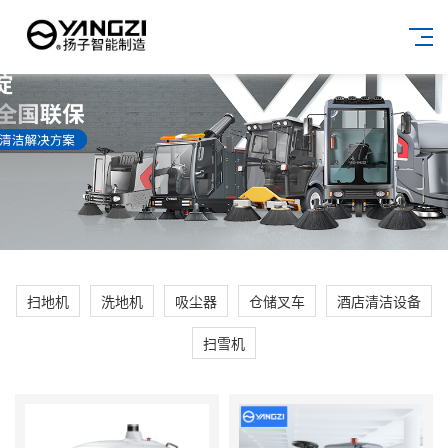
扫地机
洗地机
吸尘器
仓储叉车
酒店清洁设备
扫雪机