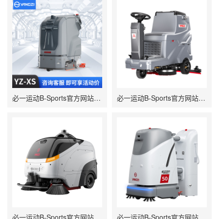
必一运动B-Sports官方网站XS无人驾驶洗地机【下架】
必一运动B-Sports官方网站洗地机YZ-X5C【下架】
必一运动B-Sports官方网站无人智能扫地机YZ-S100N
必一运动B-Sports官方网站无人智能洗地机YZ-SC50