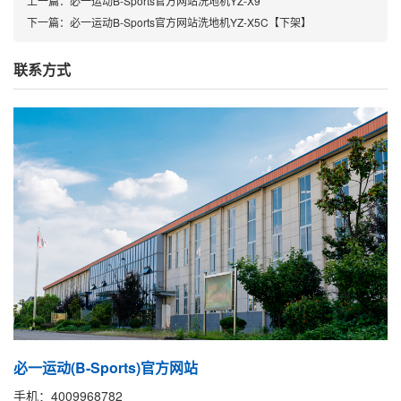
上一篇：必一运动B-Sports官方网站洗地机YZ-X9
下一篇：必一运动B-Sports官方网站洗地机YZ-X5C【下架】
联系方式
必一运动(B-Sports)官方网站
手机：4009968782