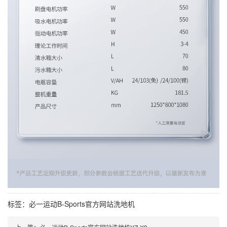
标签：
必一运动B-Sports官方网站洗地机