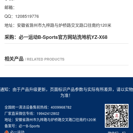
邮箱：
QQ：1208519776
地址：安徽省滁州市九梓路与炉桥路交叉路口往南约120米
采购：必一运动B-Sports官方网站洗地机YZ-X68
相关产品
/ RELATED PRODUCTS
通知：由于产品升级更新，页面标识产品参数与实际有所差异，请以实物
为准！
全国统一清洁设备售前热线：4009968782
厂家直采微信专线：19942412802
地址：安徽省滁州市九梓路与炉桥路交叉路口往南约120米
备案号：必一B-Sports
必一运动